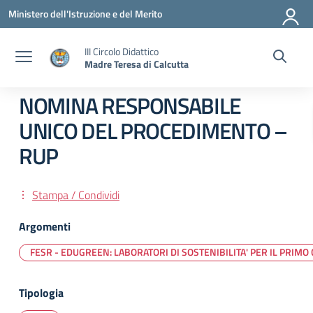
Vai ai contenuti
Vai al menu di navigazione
Vai al footer
Ministero dell'Istruzione e del Merito
III Circolo Didattico
Madre Teresa di Calcutta
NOMINA RESPONSABILE
UNICO DEL PROCEDIMENTO –
RUP
Stampa / Condividi
Argomenti
FESR - EDUGREEN: LABORATORI DI SOSTENIBILITA' PER IL PRIMO 
Tipologia