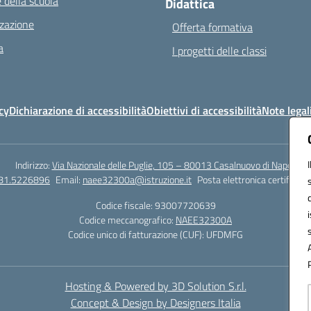
 della scuola
Didattica
zazione
Offerta formativa
a
I progetti delle classi
cy
Dichiarazione di accessibilità
Obiettivi di accessibilità
Note legal
Indirizzo:
Via Nazionale delle Puglie, 105 – 80013 Casalnuovo di Napoli
081.5226896
Email:
naee32300a@istruzione.it
Posta elettronica certificata
Codice fiscale: 93007720639
Codice meccanografico:
NAEE32300A
Codice unico di fatturazione (CUF): UFDMFG
Hosting & Powered by 3D Solution S.r.l.
Concept & Design by Designers Italia