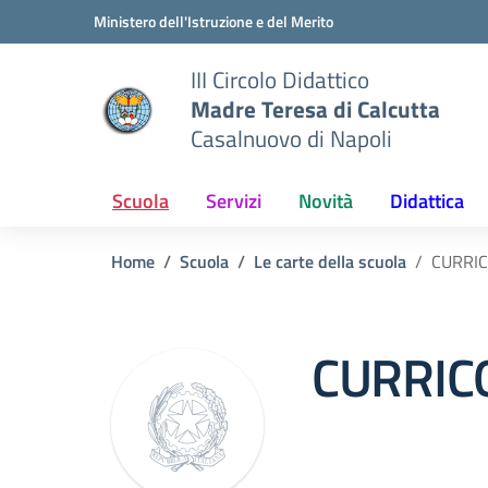
Vai ai contenuti
Vai al menu di navigazione
Vai al footer
Ministero dell'Istruzione e del Merito
III Circolo Didattico
Madre Teresa di Calcutta
Casalnuovo di Napoli
Scuola
Servizi
Novità
Didattica
Home
Scuola
Le carte della scuola
CURRIC
CURRICO