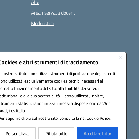
Albi
Area riservata docenti
Modulistica
i
Cookies e altri strumenti di tracciamento
Il nostro Istituto non utilizza strumenti di profilazione degli utenti -
 (PEC):
naee32300a@pec.istruzione.it
sono utilizzati esclusivamente cookies tecnici necessari al
corretto funzionamento del sito, alla fruibilità dei servizi
istituzionali e alla sua accessibilità – sono utilizzati, inoltre,
strumenti statistici anonimizzati messi a disposizione da Web
Analytics Italia.
Per saperne di più sul nostro sito, consulta la ns. Cookie Policy.
Personalizza
Rifiuta tutto
Accettare tutto