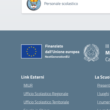
Personale scolastico
II
M
Ca
— 
Link Esterni
La Scuo
MIUR
Present
Ufficio Scolastico Regionale
I luoghi
Ufficio Scolastico Territoriale
I numeri