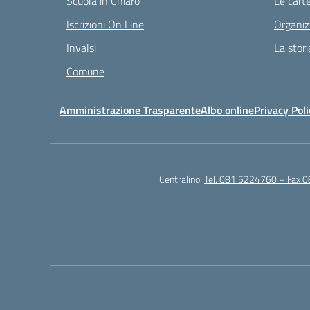
Scuola in Chiaro
Le carte
Iscrizioni On Line
Organiz
Invalsi
La stori
Comune
Amministrazione Trasparente
Albo online
Privacy Poli
Centralino:
Tel. 081.5224760 – Fax 