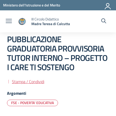
Vai ai contenuti
Vai al menu di navigazione
Vai al footer
Ministero dell'Istruzione e del Merito
III Circolo Didattico
Madre Teresa di Calcutta
PUBBLICAZIONE
GRADUATORIA PROVVISORIA
TUTOR INTERNO – PROGETTO
I CARE TI SOSTENGO
Stampa / Condividi
Argomenti
FSE - POVERTA' EDUCATIVA