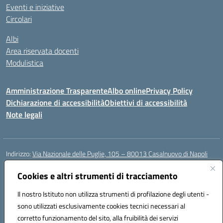
Eventi e iniziative
Circolari
Albi
Area riservata docenti
Modulistica
Amministrazione Trasparente
Albo online
Privacy Policy
Dichiarazione di accessibilità
Obiettivi di accessibilità
Note legali
Indirizzo:
Via Nazionale delle Puglie, 105 – 80013 Casalnuovo di Napoli
Centralino:
Tel. 081.5224760 – Fax 081.5226896
Email:
Cookies e altri strumenti di tracciamento
naee32300a@istruzione.it
Posta elettronica certificata (PEC):
naee32300a@pec.istruzione.it
Il nostro Istituto non utilizza strumenti di profilazione degli utenti -
Codice fiscale: 93007720639
sono utilizzati esclusivamente cookies tecnici necessari al
Codice meccanografico:
NAEE32300A
corretto funzionamento del sito, alla fruibilità dei servizi