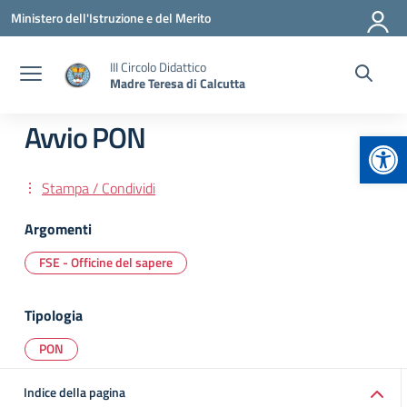
Vai ai contenuti
Vai al menu di navigazione
Vai al footer
Ministero dell'Istruzione e del Merito
III Circolo Didattico
Madre Teresa di Calcutta
Avvio PON
Apr
Stampa / Condividi
Argomenti
FSE - Officine del sapere
Tipologia
PON
Indice della pagina