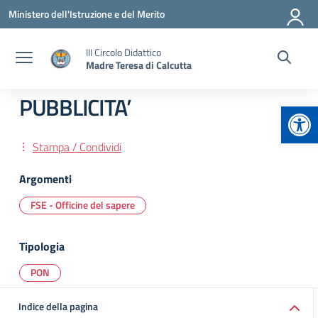
Vai ai contenuti
Vai al menu di navigazione
Vai al footer
Ministero dell'Istruzione e del Merito
III Circolo Didattico
Madre Teresa di Calcutta
PUBBLICITA’
Apr
Stampa / Condividi
Argomenti
FSE - Officine del sapere
Tipologia
PON
Indice della pagina