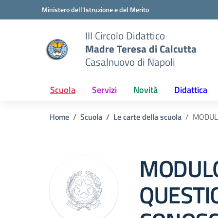
Vai ai contenuti
Vai al menu di navigazione
Vai al footer
Ministero dell'Istruzione e del Merito
III Circolo Didattico
Madre Teresa di Calcutta
Casalnuovo di Napoli
Scuola
Servizi
Novità
Didattica
Home
Scuola
Le carte della scuola
MODULO
MODUL
QUESTI