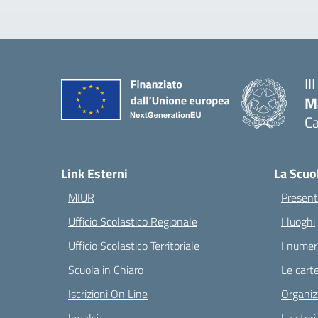
II
M
Ca
— 
Link Esterni
La Scuo
MIUR
Present
Ufficio Scolastico Regionale
I luoghi
Ufficio Scolastico Territoriale
I numeri
Scuola in Chiaro
Le carte
Iscrizioni On Line
Organiz