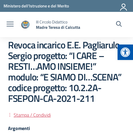
Vai ai contenuti
Vai al menu di navigazione
Vai al footer
Ministero dell'Istruzione e del Merito
III Circolo Didattico
Madre Teresa di Calcutta
Revoca incarico E.E. Pagliarulo
Apr
Sergio progetto: “I CARE –
RESTI…AMO INSIEME!”
modulo: “E SIAMO DI…SCENA”
codice progetto: 10.2.2A-
FSEPON-CA-2021-211
Stampa / Condividi
Argomenti