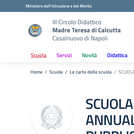
Vai ai contenuti
Vai al menu di navigazione
Vai al footer
Ministero dell'Istruzione e del Merito
III Circolo Didattico
Madre Teresa di Calcutta
Casalnuovo di Napoli
Scuola
Servizi
Novità
Didattica
Home
Scuola
Le carte della scuola
SCUOLA
SCUOLA 
ANNUAL