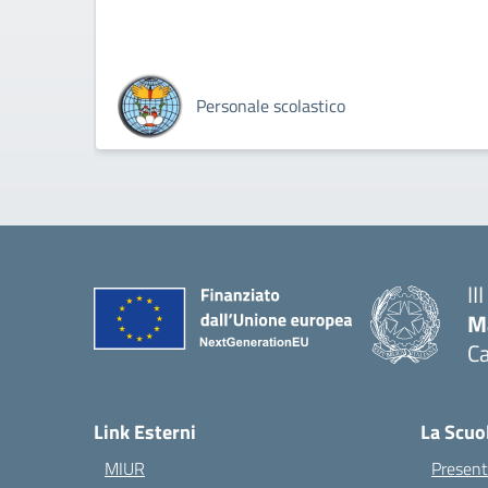
Personale scolastico
II
M
Ca
— 
Link Esterni
La Scuo
MIUR
Present