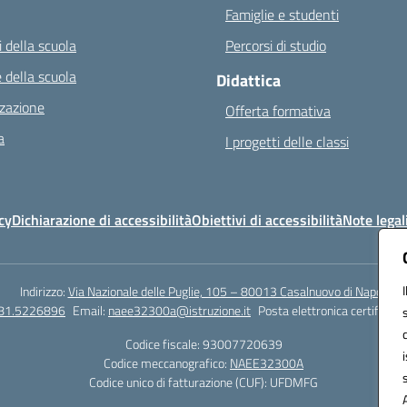
Famiglie e studenti
 della scuola
Percorsi di studio
 della scuola
Didattica
zazione
Offerta formativa
a
I progetti delle classi
cy
Dichiarazione di accessibilità
Obiettivi di accessibilità
Note legal
Indirizzo:
Via Nazionale delle Puglie, 105 – 80013 Casalnuovo di Napoli
081.5226896
Email:
naee32300a@istruzione.it
Posta elettronica certificata
Codice fiscale: 93007720639
Codice meccanografico:
NAEE32300A
Codice unico di fatturazione (CUF): UFDMFG