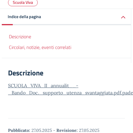
Scuola Viva
Indice della pagina
Descrizione
Circolari, notizie, eventi correlati
Descrizione
SCUOLA_VIVA_II_annualit__-
_Bando_Doc._supporto_utenza_svantaggiata.pdf.pade
Pubblicato:
27.05.2025
-
Revisione:
27.05.2025