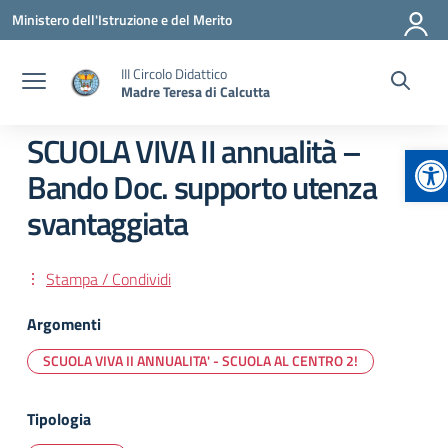
Vai ai contenuti
Vai al menu di navigazione
Vai al footer
Ministero dell'Istruzione e del Merito
III Circolo Didattico
Madre Teresa di Calcutta
SCUOLA VIVA II annualità –
Ap
Bando Doc. supporto utenza
svantaggiata
Stampa / Condividi
Argomenti
SCUOLA VIVA II ANNUALITA' - SCUOLA AL CENTRO 2!
Tipologia