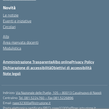
Novità
Le notizie
Eventi e iniziative
Circolari
Albi
Area riservata docenti
Modulistica
Amministrazione Trasparente
Albo online
Privacy Policy
Dichiarazione di accessibilità
Obiettivi di accessibilità
Note legali
Indirizzo:
Via Nazionale delle Puglie, 105 – 80013 Casalnuovo di Napoli
Centralino:
Tel. 081.5224760 – Fax 081.5226896
Email:
naee32300a@istruzione.it
Posta elettronica certificata (PEC):
naee32300a@pec.istruzione.it