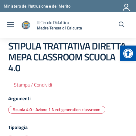
Vai ai contenuti
Vai al menu di navigazione
Vai al footer
Ministero dell'Istruzione e del Merito
III Circolo Didattico
Madre Teresa di Calcutta
STIPULA TRATTATIVA DIRETTA
Apr
MEPA CLASSROOM SCUOLA
4.0
Stampa / Condividi
Argomenti
Scuola 4.0 - Azione 1 Next generation classroom
Tipologia