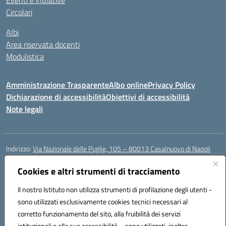
Eventi e iniziative
Circolari
Albi
Area riservata docenti
Modulistica
Amministrazione Trasparente
Albo online
Privacy Policy
Dichiarazione di accessibilità
Obiettivi di accessibilità
Note legali
Indirizzo:
Via Nazionale delle Puglie, 105 – 80013 Casalnuovo di Napoli
Centralino:
Tel. 081.5224760 – Fax 081.5226896
Email:
Cookies e altri strumenti di tracciamento
naee32300a@istruzione.it
Posta elettronica certificata (PEC):
naee32300a@pec.istruzione.it
Il nostro Istituto non utilizza strumenti di profilazione degli utenti -
Codice fiscale: 93007720639
sono utilizzati esclusivamente cookies tecnici necessari al
Codice meccanografico:
NAEE32300A
corretto funzionamento del sito, alla fruibilità dei servizi
Codice unico di fatturazione (CUF): UFDMFG
istituzionali e alla sua accessibilità – sono utilizzati, inoltre,