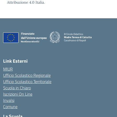
Attribuzione 4.0 Italia.
III Circolo Didattico
Madre Teresa di Calcutta
Casalnuovo di Napoli
— Visita la pagina iniziale della scuola
Link Esterni
MIUR
Ufficio Scolastico Regionale
Ufficio Scolastico Territoriale
Scuola in Chiaro
Iscrizioni On Line
Invalsi
Comune
La Scuola