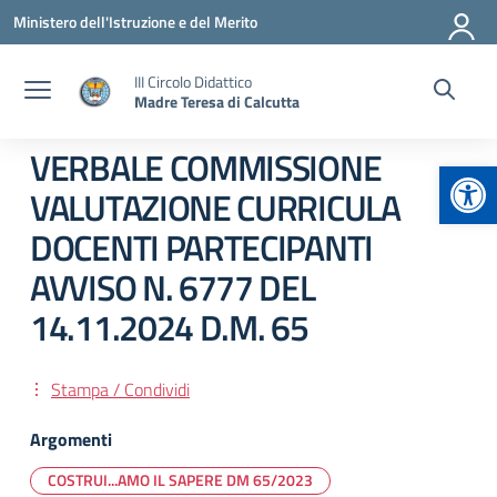
Vai ai contenuti
Vai al menu di navigazione
Vai al footer
Ministero dell'Istruzione e del Merito
III Circolo Didattico
Madre Teresa di Calcutta
VERBALE COMMISSIONE
Apr
VALUTAZIONE CURRICULA
DOCENTI PARTECIPANTI
AVVISO N. 6777 DEL
14.11.2024 D.M. 65
Stampa / Condividi
Argomenti
COSTRUI...AMO IL SAPERE DM 65/2023