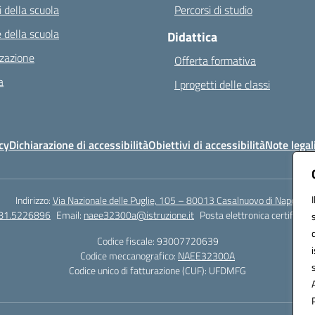
 della scuola
Percorsi di studio
 della scuola
Didattica
zazione
Offerta formativa
a
I progetti delle classi
cy
Dichiarazione di accessibilità
Obiettivi di accessibilità
Note legal
Indirizzo:
Via Nazionale delle Puglie, 105 – 80013 Casalnuovo di Napoli
081.5226896
Email:
naee32300a@istruzione.it
Posta elettronica certificata
Codice fiscale: 93007720639
Codice meccanografico:
NAEE32300A
Codice unico di fatturazione (CUF): UFDMFG