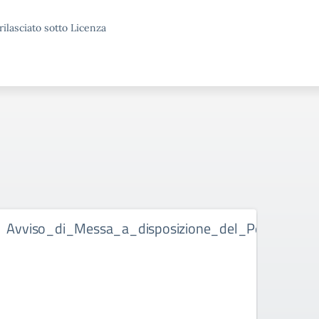
rilasciato sotto Licenza
Avviso_di_Messa_a_disposizione_del_Personale_A
Band