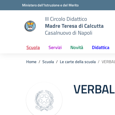
Vai ai contenuti
Vai al menu di navigazione
Vai al footer
Ministero dell'Istruzione e del Merito
III Circolo Didattico
Madre Teresa di Calcutta
Casalnuovo di Napoli
Scuola
Servizi
Novità
Didattica
Home
Scuola
Le carte della scuola
VERBA
VERBAL