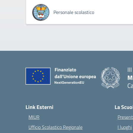
Personale scolastico
II
M
Ca
— 
Link Esterni
La Scuo
MIUR
Present
Ufficio Scolastico Regionale
I luoghi