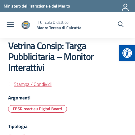
Vai ai contenuti
Vai al menu di navigazione
Vai al footer
Ministero dell'Istruzione e del Merito
III Circolo Didattico
Madre Teresa di Calcutta
Vetrina Consip: Targa
Apr
Pubblicitaria – Monitor
Interattivi
Stampa / Condividi
Argomenti
FESR react eu Digital Board
Tipologia