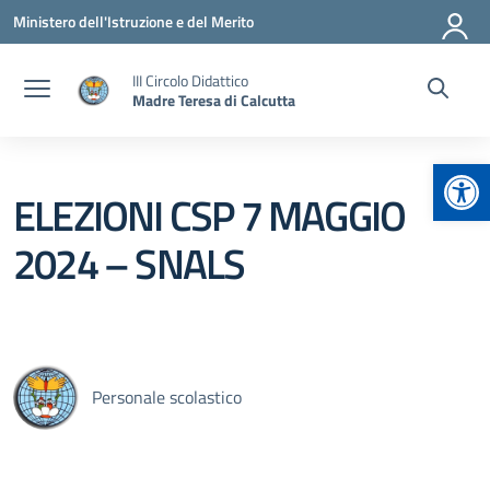
Vai ai contenuti
Vai al menu di navigazione
Vai al footer
Ministero dell'Istruzione e del Merito
III Circolo Didattico
Madre Teresa di Calcutta
Apr
ELEZIONI CSP 7 MAGGIO
2024 – SNALS
Personale scolastico