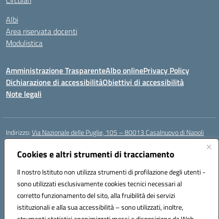
Circolari
Albi
Area riservata docenti
Modulistica
Amministrazione Trasparente
Albo online
Privacy Policy
Dichiarazione di accessibilità
Obiettivi di accessibilità
Note legali
Indirizzo:
Via Nazionale delle Puglie, 105 – 80013 Casalnuovo di Napoli
Centralino:
Tel. 081.5224760 – Fax 081.5226896
Email:
Cookies e altri strumenti di tracciamento
naee32300a@istruzione.it
Posta elettronica certificata (PEC):
naee32300a@pec.istruzione.it
Il nostro Istituto non utilizza strumenti di profilazione degli utenti -
Codice fiscale: 93007720639
sono utilizzati esclusivamente cookies tecnici necessari al
Codice meccanografico:
NAEE32300A
corretto funzionamento del sito, alla fruibilità dei servizi
Codice unico di fatturazione (CUF): UFDMFG
istituzionali e alla sua accessibilità – sono utilizzati, inoltre,
strumenti statistici anonimizzati messi a disposizione da Web