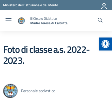
Vai ai contenuti
Vai al menu di navigazione
Vai al footer
Ministero dell'Istruzione e del Merito
III Circolo Didattico
Madre Teresa di Calcutta
Apr
Foto di classe a.s. 2022-
2023.
Personale scolastico