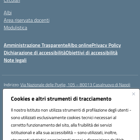
Circolari
Albi
Area riservata docenti
Modulistica
Amministrazione Trasparente
Albo online
Privacy Policy
Dichiarazione di accessibilità
Obiettivi di accessibilità
Note legali
Indirizzo:
Via Nazionale delle Puglie, 105 – 80013 Casalnuovo di Napoli
Centralino:
Tel. 081.5224760 – Fax 081.5226896
Email:
Cookies e altri strumenti di tracciamento
naee32300a@istruzione.it
Posta elettronica certificata (PEC):
naee32300a@pec.istruzione.it
Il nostro Istituto non utilizza strumenti di profilazione degli utenti -
Codice fiscale: 93007720639
sono utilizzati esclusivamente cookies tecnici necessari al
Codice meccanografico:
NAEE32300A
corretto funzionamento del sito, alla fruibilità dei servizi
Codice unico di fatturazione (CUF): UFDMFG
istituzionali e alla sua accessibilità – sono utilizzati, inoltre,
strumenti statistici anonimizzati messi a disposizione da Web