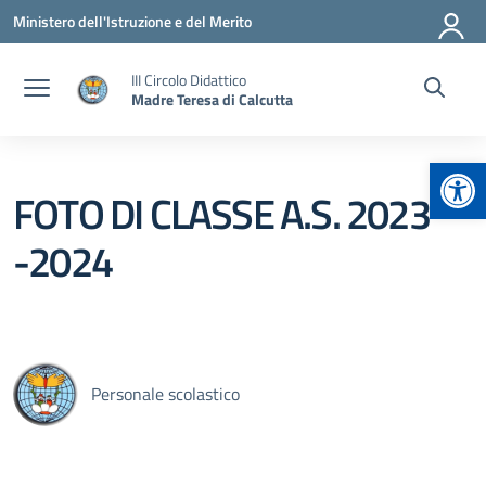
Vai ai contenuti
Vai al menu di navigazione
Vai al footer
Ministero dell'Istruzione e del Merito
III Circolo Didattico
Madre Teresa di Calcutta
Apr
FOTO DI CLASSE A.S. 2023
-2024
Personale scolastico