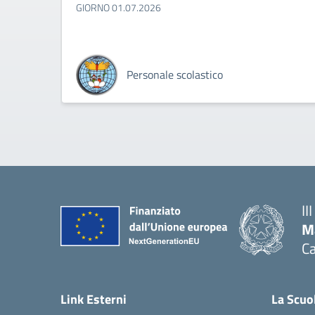
GIORNO 01.07.2026
Personale scolastico
II
M
Ca
— 
Link Esterni
La Scuo