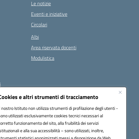
Le notizie
Eventi e iniziative
Circolari
Albi
Area riservata docenti
Modulistica
i
Cookies e altri strumenti di tracciamento
Il nostro Istituto non utilizza strumenti di profilazione degli utenti -
 (PEC):
naee32300a@pec.istruzione.it
sono utilizzati esclusivamente cookies tecnici necessari al
corretto funzionamento del sito, alla fruibilità dei servizi
istituzionali e alla sua accessibilità – sono utilizzati, inoltre,
strumenti statistici anonimizzati messi a disposizione da Web