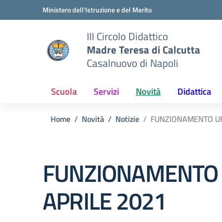
Vai ai contenuti
Vai al menu di navigazione
Vai al footer
Ministero dell'Istruzione e del Merito
III Circolo Didattico
Madre Teresa di Calcutta
Casalnuovo di Napoli
Scuola
Servizi
Novità
Didattica
Home
Novità
Notizie
FUNZIONAMENTO UFF
FUNZIONAMENTO U
APRILE 2021