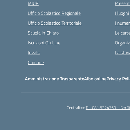
MIUR
Present
Ufficio Scolastico Regionale
I luoghi
Ufficio Scolastico Territoriale
I numeri
Scuola in Chiaro
Le carte
Iscrizioni On Line
Organiz
Invalsi
La stori
Comune
Amministrazione Trasparente
Albo online
Privacy Poli
Centralino:
Tel. 081.5224760 – Fax 