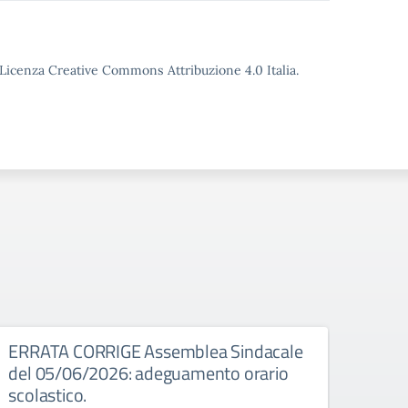
o Licenza Creative Commons Attribuzione 4.0 Italia.
026
ERRATA CORRIGE Assemblea Sindacale
Asse
del 05/06/2026: adeguamento orario
Assembl
scolastico.
8:00 a