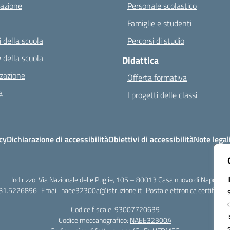
azione
Personale scolastico
Famiglie e studenti
 della scuola
Percorsi di studio
 della scuola
Didattica
zazione
Offerta formativa
a
I progetti delle classi
cy
Dichiarazione di accessibilità
Obiettivi di accessibilità
Note legal
Indirizzo:
Via Nazionale delle Puglie, 105 – 80013 Casalnuovo di Napoli
081.5226896
Email:
naee32300a@istruzione.it
Posta elettronica certificata
Codice fiscale: 93007720639
Codice meccanografico:
NAEE32300A