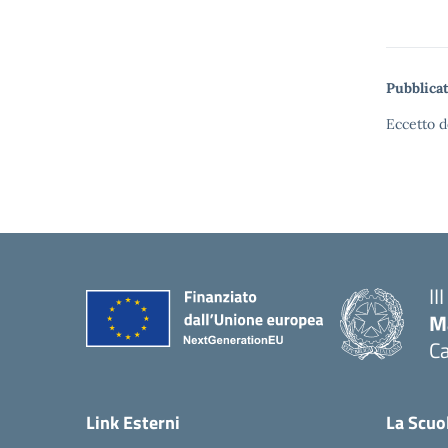
Pubblicat
Eccetto d
II
M
Ca
— 
Link Esterni
La Scuo