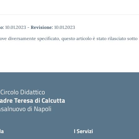
o:
10.01.2023
-
Revisione:
10.01.2023
ove diversamente specificato, questo articolo è stato rilasciato sott
I Circolo Didattico
adre Teresa di Calcutta
salnuovo di Napoli
Visita la pagina iniziale della scuola
la
I Servizi