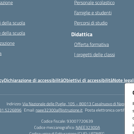
azione
Personale scolastico
Famiglie e studenti
 della scuola
Percorsi di studio
 della scuola
Didattica
zazione
Offerta formativa
a
I progetti delle classi
cy
Dichiarazione di accessibilità
Obiettivi di accessibilità
Note legal
Indirizzo:
Via Nazionale delle Puglie, 105 – 80013 Casalnuovo di Napoli
081.5226896
Email:
naee32300a@istruzione.it
Posta elettronica certificata
Codice fiscale: 93007720639
Codice meccanografico:
NAEE32300A
Codice unico di fatturazione (CUF): UFDMFG