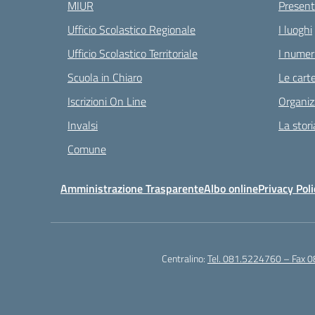
MIUR
Present
Ufficio Scolastico Regionale
I luoghi
Ufficio Scolastico Territoriale
I numeri
Scuola in Chiaro
Le carte
Iscrizioni On Line
Organiz
Invalsi
La stori
Comune
Amministrazione Trasparente
Albo online
Privacy Poli
Centralino:
Tel. 081.5224760 – Fax 