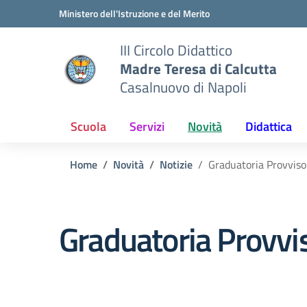
Vai ai contenuti
Vai al menu di navigazione
Vai al footer
Ministero dell'Istruzione e del Merito
III Circolo Didattico
Madre Teresa di Calcutta
Casalnuovo di Napoli
Scuola
Servizi
Novità
Didattica
Home
Novità
Notizie
Graduatoria Provvisor
Graduatoria Provvis