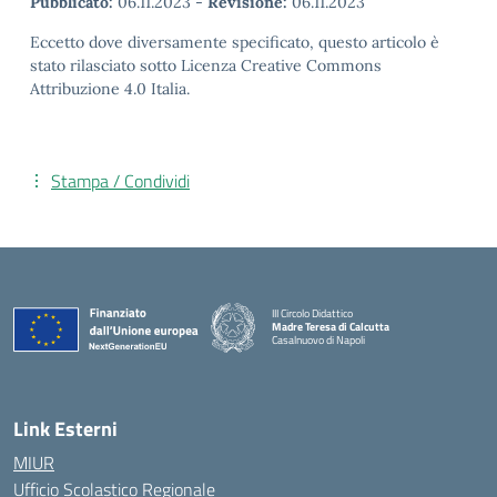
Pubblicato:
06.11.2023
-
Revisione:
06.11.2023
Eccetto dove diversamente specificato, questo articolo è
stato rilasciato sotto Licenza Creative Commons
Attribuzione 4.0 Italia.
Stampa / Condividi
III Circolo Didattico
Madre Teresa di Calcutta
Casalnuovo di Napoli
— Visita la pagina iniziale della scuola
Link Esterni
MIUR
Ufficio Scolastico Regionale