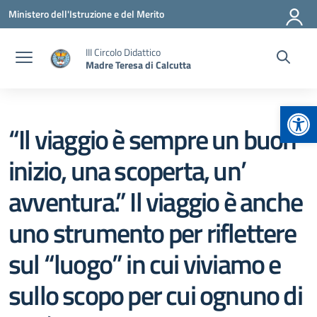
Vai ai contenuti
Vai al menu di navigazione
Vai al footer
Ministero dell'Istruzione e del Merito
III Circolo Didattico
Madre Teresa di Calcutta
Apr
“Il viaggio è sempre un buon
inizio, una scoperta, un’
avventura.” Il viaggio è anche
uno strumento per riflettere
sul “luogo” in cui viviamo e
sullo scopo per cui ognuno di