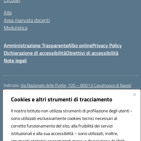
Circolari
Albi
Area riservata docenti
Modulistica
Amministrazione Trasparente
Albo online
Privacy Policy
Dichiarazione di accessibilità
Obiettivi di accessibilità
Note legali
Indirizzo:
Via Nazionale delle Puglie, 105 – 80013 Casalnuovo di Napoli
Centralino:
Tel. 081.5224760 – Fax 081.5226896
Email:
Cookies e altri strumenti di tracciamento
naee32300a@istruzione.it
Posta elettronica certificata (PEC):
naee32300a@pec.istruzione.it
Il nostro Istituto non utilizza strumenti di profilazione degli utenti -
Codice fiscale: 93007720639
sono utilizzati esclusivamente cookies tecnici necessari al
Codice meccanografico:
NAEE32300A
corretto funzionamento del sito, alla fruibilità dei servizi
Codice unico di fatturazione (CUF): UFDMFG
istituzionali e alla sua accessibilità – sono utilizzati, inoltre,
strumenti statistici anonimizzati messi a disposizione da Web