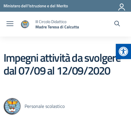
Vai ai contenuti
Vai al menu di navigazione
Vai al footer
Ministero dell'Istruzione e del Merito
III Circolo Didattico
Madre Teresa di Calcutta
Apr
Impegni attività da svolgere
dal 07/09 al 12/09/2020
Personale scolastico