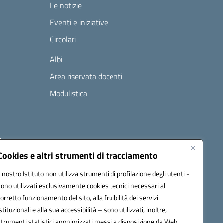
Le notizie
Eventi e iniziative
Circolari
Albi
Area riservata docenti
Modulistica
i
Cookies e altri strumenti di tracciamento
Il nostro Istituto non utilizza strumenti di profilazione degli utenti -
 (PEC):
naee32300a@pec.istruzione.it
sono utilizzati esclusivamente cookies tecnici necessari al
corretto funzionamento del sito, alla fruibilità dei servizi
istituzionali e alla sua accessibilità – sono utilizzati, inoltre,
strumenti statistici anonimizzati messi a disposizione da Web