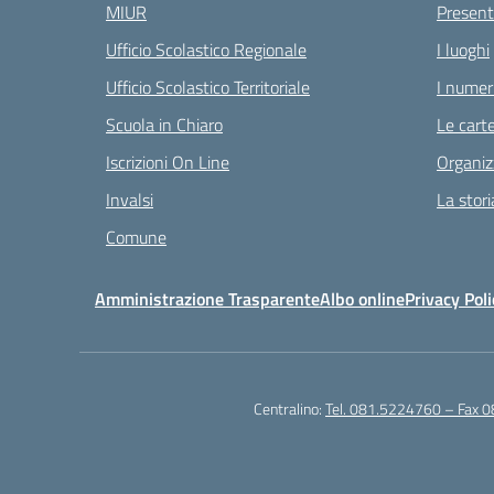
MIUR
Present
Ufficio Scolastico Regionale
I luoghi
Ufficio Scolastico Territoriale
I numeri
Scuola in Chiaro
Le carte
Iscrizioni On Line
Organiz
Invalsi
La stori
Comune
Amministrazione Trasparente
Albo online
Privacy Poli
Centralino:
Tel. 081.5224760 – Fax 