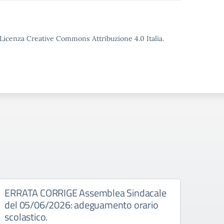
o Licenza Creative Commons Attribuzione 4.0 Italia.
026
ERRATA CORRIGE Assemblea Sindacale
Asse
del 05/06/2026: adeguamento orario
Assembl
scolastico.
8:00 a