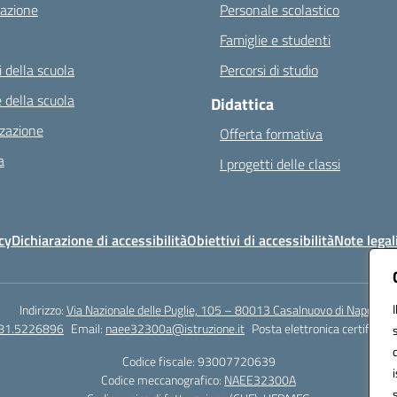
azione
Personale scolastico
Famiglie e studenti
 della scuola
Percorsi di studio
 della scuola
Didattica
zazione
Offerta formativa
a
I progetti delle classi
cy
Dichiarazione di accessibilità
Obiettivi di accessibilità
Note legal
Indirizzo:
Via Nazionale delle Puglie, 105 – 80013 Casalnuovo di Napoli
081.5226896
Email:
naee32300a@istruzione.it
Posta elettronica certificata
Codice fiscale: 93007720639
Codice meccanografico:
NAEE32300A