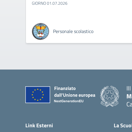
GIORNO 01.07.2026
Personale scolastico
II
M
Ca
— 
Link Esterni
La Scuo