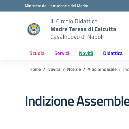
Vai ai contenuti
Vai al menu di navigazione
Vai al footer
Ministero dell'Istruzione e del Merito
III Circolo Didattico
Madre Teresa di Calcutta
Casalnuovo di Napoli
Scuola
Servizi
Novità
Didattica
Home
Novità
Notizie
Albo Sindacale
In
Indizione Assembl