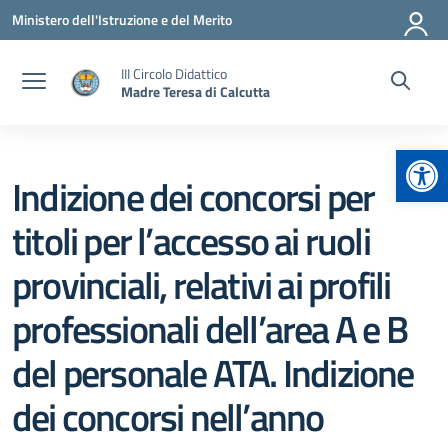
Vai ai contenuti
Vai al menu di navigazione
Vai al footer
Ministero dell'Istruzione e del Merito
III Circolo Didattico
Madre Teresa di Calcutta
Apr
Indizione dei concorsi per
titoli per l’accesso ai ruoli
provinciali, relativi ai profili
professionali dell’area A e B
del personale ATA. Indizione
dei concorsi nell’anno