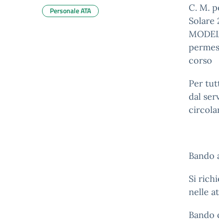
C. M. p
Personale ATA
Solare 
MODELL
permess
corso
Per tut
dal ser
circola
Bando a
Si rich
nelle at
Bando c