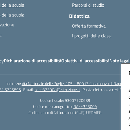
 della scuola
Percorsi di studio
 della scuola
Didattica
zazione
Offerta formativa
a
I progetti delle classi
cy
Dichiarazione di accessibilità
Obiettivi di accessibilità
Note legal
Indirizzo:
Via Nazionale delle Puglie, 105 – 80013 Casalnuovo di Napoli
081.5226896
Email:
naee32300a@istruzione.it
Posta elettronica certificata
Codice fiscale: 93007720639
Codice meccanografico:
NAEE32300A
Codice unico di fatturazione (CUF): UFDMFG