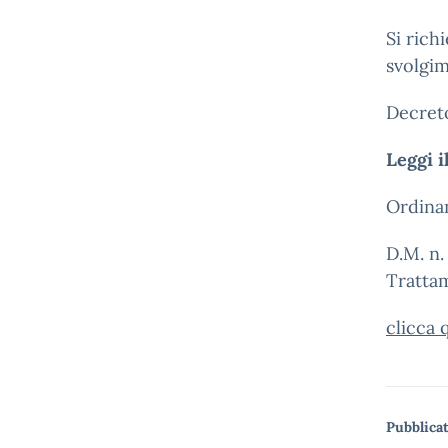
Si rich
svolgim
Decreto
Leggi i
Ordinan
D.M. n.
Trattam
clicca 
Pubblicat