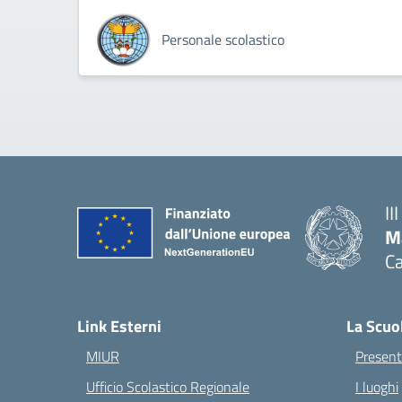
Personale scolastico
II
M
Ca
— 
Link Esterni
La Scuo
MIUR
Present
Ufficio Scolastico Regionale
I luoghi