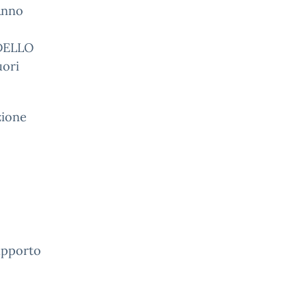
 Anno
ODELLO
uori
zione
supporto