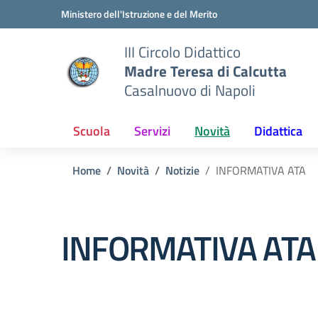
Vai ai contenuti
Vai al menu di navigazione
Vai al footer
Ministero dell'Istruzione e del Merito
III Circolo Didattico
Madre Teresa di Calcutta
Casalnuovo di Napoli
Scuola
Servizi
Novità
Didattica
Home
Novità
Notizie
INFORMATIVA ATA
INFORMATIVA ATA