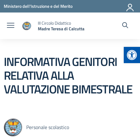
Vai ai contenuti
Vai al menu di navigazione
Vai al footer
Ministero dell'Istruzione e del Merito
III Circolo Didattico
Madre Teresa di Calcutta
Apr
INFORMATIVA GENITORI
RELATIVA ALLA
VALUTAZIONE BIMESTRALE
Personale scolastico