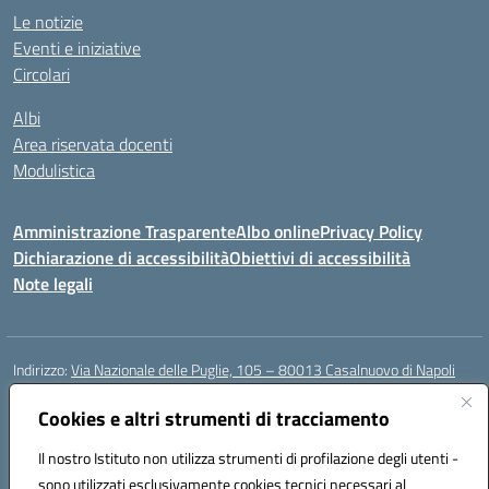
Le notizie
Eventi e iniziative
Circolari
Albi
Area riservata docenti
Modulistica
Amministrazione Trasparente
Albo online
Privacy Policy
Dichiarazione di accessibilità
Obiettivi di accessibilità
Note legali
Indirizzo:
Via Nazionale delle Puglie, 105 – 80013 Casalnuovo di Napoli
Centralino:
Tel. 081.5224760 – Fax 081.5226896
Email:
Cookies e altri strumenti di tracciamento
naee32300a@istruzione.it
Posta elettronica certificata (PEC):
naee32300a@pec.istruzione.it
Il nostro Istituto non utilizza strumenti di profilazione degli utenti -
Codice fiscale: 93007720639
sono utilizzati esclusivamente cookies tecnici necessari al