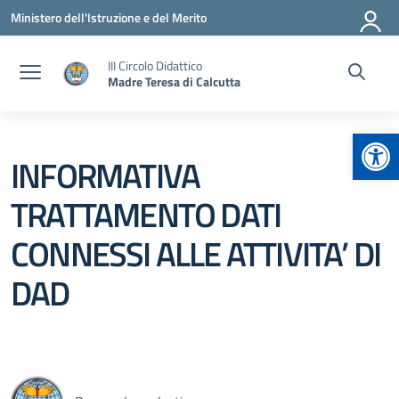
Vai ai contenuti
Vai al menu di navigazione
Vai al footer
Ministero dell'Istruzione e del Merito
III Circolo Didattico
Madre Teresa di Calcutta
Apr
INFORMATIVA
TRATTAMENTO DATI
CONNESSI ALLE ATTIVITA’ DI
DAD