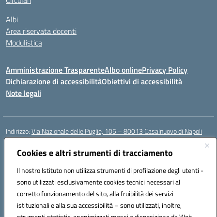
Circolari
Albi
Area riservata docenti
Modulistica
Amministrazione Trasparente
Albo online
Privacy Policy
Dichiarazione di accessibilità
Obiettivi di accessibilità
Note legali
Indirizzo:
Via Nazionale delle Puglie, 105 – 80013 Casalnuovo di Napoli
Centralino:
Tel. 081.5224760 – Fax 081.5226896
Email:
Cookies e altri strumenti di tracciamento
naee32300a@istruzione.it
Posta elettronica certificata (PEC):
naee32300a@pec.istruzione.it
Il nostro Istituto non utilizza strumenti di profilazione degli utenti -
Codice fiscale: 93007720639
sono utilizzati esclusivamente cookies tecnici necessari al
Codice meccanografico:
NAEE32300A
corretto funzionamento del sito, alla fruibilità dei servizi
Codice unico di fatturazione (CUF): UFDMFG
istituzionali e alla sua accessibilità – sono utilizzati, inoltre,
strumenti statistici anonimizzati messi a disposizione da Web