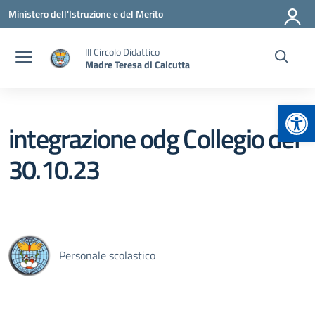
Vai ai contenuti
Vai al menu di navigazione
Vai al footer
Ministero dell'Istruzione e del Merito
III Circolo Didattico
Madre Teresa di Calcutta
Apr
integrazione odg Collegio del
30.10.23
Personale scolastico