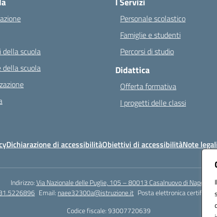
la
I Servizi
azione
Personale scolastico
Famiglie e studenti
 della scuola
Percorsi di studio
 della scuola
Didattica
zazione
Offerta formativa
a
I progetti delle classi
cy
Dichiarazione di accessibilità
Obiettivi di accessibilità
Note legal
Indirizzo:
Via Nazionale delle Puglie, 105 – 80013 Casalnuovo di Napoli
081.5226896
Email:
naee32300a@istruzione.it
Posta elettronica certificata
Codice fiscale: 93007720639