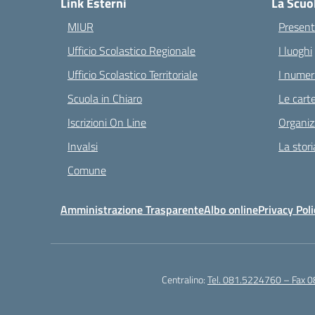
Link Esterni
La Scuo
MIUR
Present
Ufficio Scolastico Regionale
I luoghi
Ufficio Scolastico Territoriale
I numeri
Scuola in Chiaro
Le carte
Iscrizioni On Line
Organiz
Invalsi
La stori
Comune
Amministrazione Trasparente
Albo online
Privacy Poli
Centralino:
Tel. 081.5224760 – Fax 