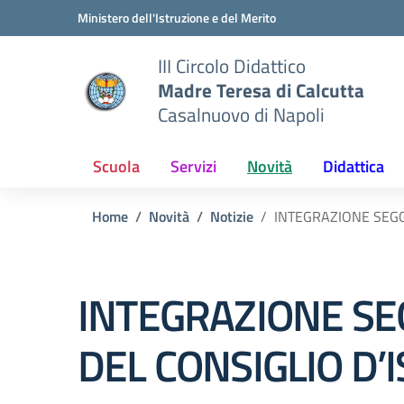
Vai ai contenuti
Vai al menu di navigazione
Vai al footer
Ministero dell'Istruzione e del Merito
III Circolo Didattico
Madre Teresa di Calcutta
Casalnuovo di Napoli
Scuola
Servizi
Novità
Didattica
Home
Novità
Notizie
INTEGRAZIONE SEGGI
INTEGRAZIONE SEG
DEL CONSIGLIO D’