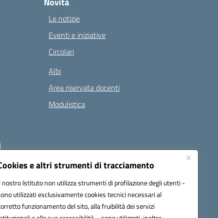
Novità
Le notizie
Eventi e iniziative
Circolari
Albi
Area riservata docenti
Modulistica
i
Cookies e altri strumenti di tracciamento
Il nostro Istituto non utilizza strumenti di profilazione degli utenti -
 (PEC):
naee32300a@pec.istruzione.it
sono utilizzati esclusivamente cookies tecnici necessari al
corretto funzionamento del sito, alla fruibilità dei servizi
istituzionali e alla sua accessibilità – sono utilizzati, inoltre,