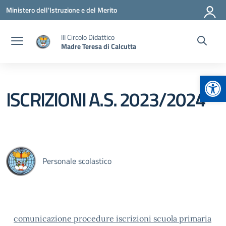
Vai ai contenuti
Vai al menu di navigazione
Vai al footer
Ministero dell'Istruzione e del Merito
III Circolo Didattico
Madre Teresa di Calcutta
Apr
ISCRIZIONI A.S. 2023/2024
Personale scolastico
comunicazione procedure iscrizioni scuola primaria