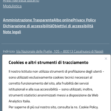
Area riservata docenti
Modulistica
Amministrazione Trasparente
Albo online
Privacy Policy
Dichiarazione di accessibilità
Obiettivi di accessibilità
Note legali
Indirizzo:
Via Nazionale delle Puglie, 105 – 80013 Casalnuovo di Napoli
Centralino:
Tel. 081.5224760 – Fax 081.5226896
Email:
Cookies e altri strumenti di tracciamento
naee32300a@istruzione.it
Posta elettronica certificata (PEC):
naee32300a@pec.istruzione.it
Il nostro Istituto non utilizza strumenti di profilazione degli utenti -
Codice fiscale: 93007720639
sono utilizzati esclusivamente cookies tecnici necessari al
Codice meccanografico:
NAEE32300A
corretto funzionamento del sito, alla fruibilità dei servizi
Codice unico di fatturazione (CUF): UFDMFG
istituzionali e alla sua accessibilità – sono utilizzati, inoltre,
strumenti statistici anonimizzati messi a disposizione da Web
Analytics Italia.
Hosting & Powered by 3D Solution S.r.l.
Per saperne di più sul nostro sito, consulta la ns. Cookie Policy.
Concept & Design by Designers Italia