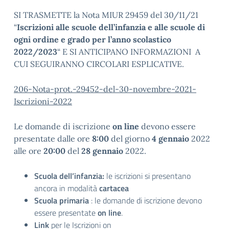
SI TRASMETTE la Nota MIUR 29459 del 30/11/21
“
Iscrizioni alle scuole dell’infanzia e alle scuole di
ogni ordine e grado per l’anno scolastico
2022/2023
“ E SI ANTICIPANO INFORMAZIONI A
CUI SEGUIRANNO CIRCOLARI ESPLICATIVE.
206-Nota-prot.-29452-del-30-novembre-2021-
Iscrizioni-2022
Le domande di iscrizione
on line
devono essere
presentate dalle ore
8:00
del giorno
4 gennaio
2022
alle ore
20:00
del
28 gennaio
2022.
Scuola dell’infanzia:
le iscrizioni si presentano
ancora in modalità
cartacea
Scuola primaria
: le domande di iscrizione devono
essere presentate
on line
.
Link
per le Iscrizioni on