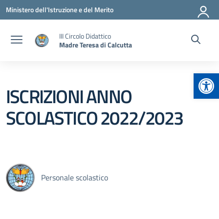
Vai ai contenuti
Vai al menu di navigazione
Vai al footer
Ministero dell'Istruzione e del Merito
III Circolo Didattico
Madre Teresa di Calcutta
Apr
ISCRIZIONI ANNO
SCOLASTICO 2022/2023
Personale scolastico