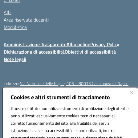
Circolari
Albi
Area riservata docenti
Modulistica
Amministrazione Trasparente
Albo online
Privacy Policy
Dichiarazione di accessibilità
Obiettivi di accessibilità
Note legali
Indirizzo:
Via Nazionale delle Puglie, 105 – 80013 Casalnuovo di Napoli
Centralino:
Tel. 081.5224760 – Fax 081.5226896
Email:
Cookies e altri strumenti di tracciamento
naee32300a@istruzione.it
Posta elettronica certificata (PEC):
naee32300a@pec.istruzione.it
Il nostro Istituto non utilizza strumenti di profilazione degli utenti -
Codice fiscale: 93007720639
sono utilizzati esclusivamente cookies tecnici necessari al
Codice meccanografico:
NAEE32300A
corretto funzionamento del sito, alla fruibilità dei servizi
Codice unico di fatturazione (CUF): UFDMFG
istituzionali e alla sua accessibilità – sono utilizzati, inoltre,
strumenti statistici anonimizzati messi a disposizione da Web