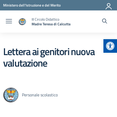
Vai ai contenuti
Vai al menu di navigazione
Vai al footer
Ministero dell'Istruzione e del Merito
III Circolo Didattico
Madre Teresa di Calcutta
Apr
Lettera ai genitori nuova
valutazione
Personale scolastico