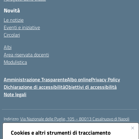
Novità
Le notizie
Eventi e iniziative
Circolari
Albi
Area riservata docenti
Modulistica
Amministrazione Trasparente
Albo online
Privacy Policy
Dichiarazione di accessibilità
Obiettivi di accessibilità
Note legali
Indirizzo:
Via Nazionale delle Puglie, 105 – 80013 Casalnuovo di Napoli
Centralino:
Tel. 081.5224760 – Fax 081.5226896
Email:
Cookies e altri strumenti di tracciamento
naee32300a@istruzione.it
Posta elettronica certificata (PEC):
naee32300a@pec.istruzione.it