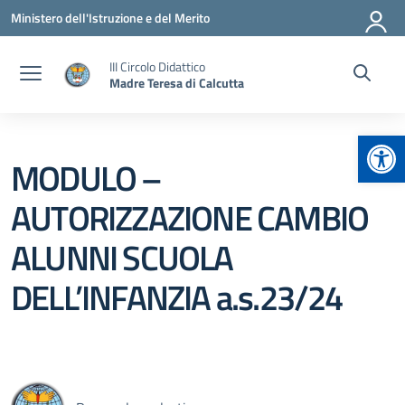
Vai ai contenuti
Vai al menu di navigazione
Vai al footer
Ministero dell'Istruzione e del Merito
III Circolo Didattico
Madre Teresa di Calcutta
Apr
MODULO –
AUTORIZZAZIONE CAMBIO
ALUNNI SCUOLA
DELL’INFANZIA a.s.23/24