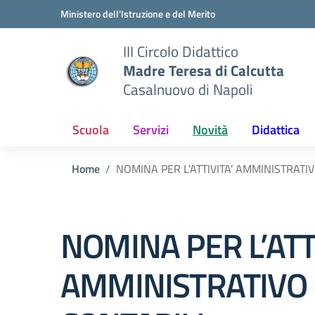
Vai ai contenuti
Vai al menu di navigazione
Vai al footer
Ministero dell'Istruzione e del Merito
III Circolo Didattico
Madre Teresa di Calcutta
Casalnuovo di Napoli
Scuola
Servizi
Novità
Didattica
Home
NOMINA PER L’ATTIVITA’ AMMINISTRATIV
NOMINA PER L’ATTI
AMMINISTRATIVO