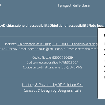
a
I progetti delle classi
cy
Dichiarazione di accessibilità
Obiettivi di accessibilità
Note legal
Indirizzo:
Via Nazionale delle Puglie, 105 – 80013 Casalnuovo di Napoli
081.5226896
Email:
naee32300a@istruzione.it
Posta elettronica certificata
Codice fiscale: 93007720639
Codice meccanografico:
NAEE32300A
Codice unico di fatturazione (CUF): UFDMFG
Hosting & Powered by 3D Solution S.r.l.
Concept & Design by Designers Italia