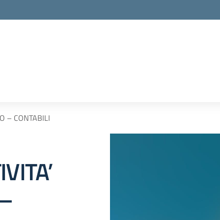
O – CONTABILI
VITA’
 –