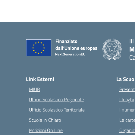
II
M
Ca
— 
Link Esterni
La Scuo
MIUR
Present
Ufficio Scolastico Regionale
I luoghi
Ufficio Scolastico Territoriale
I numeri
Scuola in Chiaro
Le carte
Iscrizioni On Line
Organiz