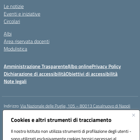
Le notizie
Eventi e iniziative
Circolari
Albi
Area riservata docenti
Modulistica
Amministrazione Trasparente
Albo online
Privacy Policy
Dichiarazione di accessibilità
Obiettivi di accessibilità
Note legali
Indirizzo:
Via Nazionale delle Puglie, 105 – 80013 Casalnuovo di Napoli
Centralino:
Tel. 081.5224760 – Fax 081.5226896
Email:
Cookies e altri strumenti di tracciamento
naee32300a@istruzione.it
Posta elettronica certificata (PEC):
naee32300a@pec.istruzione.it
Il nostro Istituto non utilizza strumenti di profilazione degli utenti -
Codice fiscale: 93007720639
sono utilizzati esclusivamente cookies tecnici necessari al