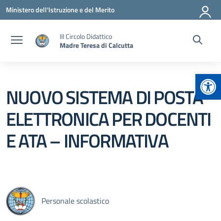
Vai ai contenuti
Vai al menu di navigazione
Vai al footer
Ministero dell'Istruzione e del Merito
III Circolo Didattico
Madre Teresa di Calcutta
Apr
NUOVO SISTEMA DI POSTA
ELETTRONICA PER DOCENTI
E ATA – INFORMATIVA
Personale scolastico