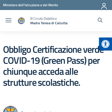
Vai ai contenuti
Vai al menu di navigazione
Vai al footer
Ministero dell'Istruzione e del Merito
III Circolo Didattico
Madre Teresa di Calcutta
Apr
Obbligo Certificazione verde
COVID-19 (Green Pass) per
chiunque acceda alle
strutture scolastiche.