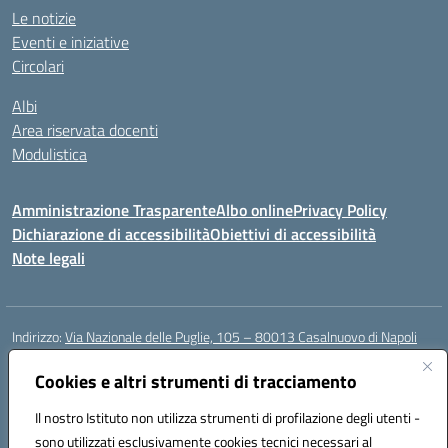
Le notizie
Eventi e iniziative
Circolari
Albi
Area riservata docenti
Modulistica
Amministrazione Trasparente
Albo online
Privacy Policy
Dichiarazione di accessibilità
Obiettivi di accessibilità
Note legali
Indirizzo:
Via Nazionale delle Puglie, 105 – 80013 Casalnuovo di Napoli
Centralino:
Tel. 081.5224760 – Fax 081.5226896
Email:
Cookies e altri strumenti di tracciamento
naee32300a@istruzione.it
Posta elettronica certificata (PEC):
naee32300a@pec.istruzione.it
Il nostro Istituto non utilizza strumenti di profilazione degli utenti -
Codice fiscale: 93007720639
sono utilizzati esclusivamente cookies tecnici necessari al