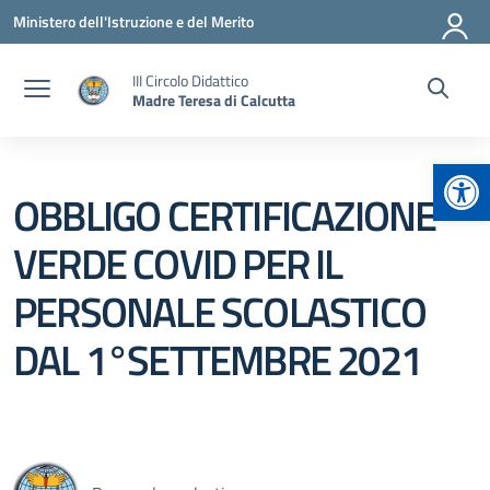
Vai ai contenuti
Vai al menu di navigazione
Vai al footer
Ministero dell'Istruzione e del Merito
III Circolo Didattico
Madre Teresa di Calcutta
Apr
OBBLIGO CERTIFICAZIONE
VERDE COVID PER IL
PERSONALE SCOLASTICO
DAL 1°SETTEMBRE 2021