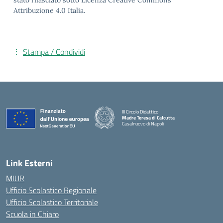
stato rilasciato sotto Licenza Creative Commons
Attribuzione 4.0 Italia.
Stampa / Condividi
III Circolo Didattico
Madre Teresa di Calcutta
Casalnuovo di Napoli
— Visita la pagina iniziale della scuola
Link Esterni
MIUR
Ufficio Scolastico Regionale
Ufficio Scolastico Territoriale
Scuola in Chiaro