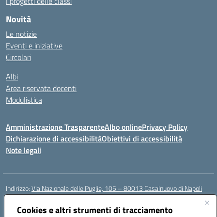
I progetti delle classi
Novità
Le notizie
Eventi e iniziative
Circolari
Albi
Area riservata docenti
Modulistica
Amministrazione Trasparente
Albo online
Privacy Policy
Dichiarazione di accessibilità
Obiettivi di accessibilità
Note legali
Indirizzo:
Via Nazionale delle Puglie, 105 – 80013 Casalnuovo di Napoli
Centralino:
Tel. 081.5224760 – Fax 081.5226896
Email:
Cookies e altri strumenti di tracciamento
naee32300a@istruzione.it