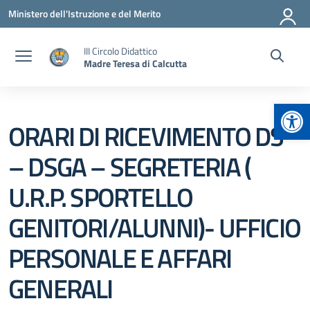
Vai ai contenuti
Vai al menu di navigazione
Vai al footer
Ministero dell'Istruzione e del Merito
III Circolo Didattico
Madre Teresa di Calcutta
Apr
ORARI DI RICEVIMENTO DS
– DSGA – SEGRETERIA (
U.R.P. SPORTELLO
GENITORI/ALUNNI)- UFFICIO
PERSONALE E AFFARI
GENERALI