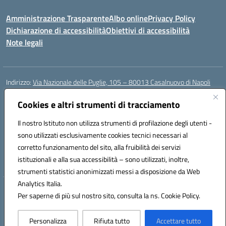
Amministrazione Trasparente
Albo online
Privacy Policy
Dichiarazione di accessibilità
Obiettivi di accessibilità
Note legali
Indirizzo:
Via Nazionale delle Puglie, 105 – 80013 Casalnuovo di Napoli
Centralino:
Tel. 081.5224760 – Fax 081.5226896
Email:
Cookies e altri strumenti di tracciamento
naee32300a@istruzione.it
Posta elettronica certificata (PEC):
naee32300a@pec.istruzione.it
Il nostro Istituto non utilizza strumenti di profilazione degli utenti -
Codice fiscale: 93007720639
sono utilizzati esclusivamente cookies tecnici necessari al
Codice meccanografico:
NAEE32300A
corretto funzionamento del sito, alla fruibilità dei servizi
Codice unico di fatturazione (CUF): UFDMFG
istituzionali e alla sua accessibilità – sono utilizzati, inoltre,
strumenti statistici anonimizzati messi a disposizione da Web
Analytics Italia.
Hosting & Powered by 3D Solution S.r.l.
Per saperne di più sul nostro sito, consulta la ns. Cookie Policy.
Concept & Design by Designers Italia
Personalizza
Rifiuta tutto
Accettare tutto