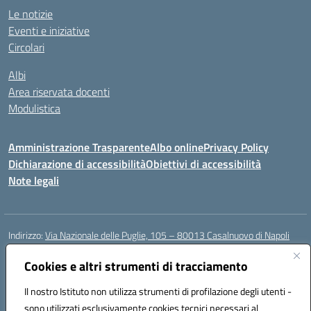
Le notizie
Eventi e iniziative
Circolari
Albi
Area riservata docenti
Modulistica
Amministrazione Trasparente
Albo online
Privacy Policy
Dichiarazione di accessibilità
Obiettivi di accessibilità
Note legali
Indirizzo:
Via Nazionale delle Puglie, 105 – 80013 Casalnuovo di Napoli
Centralino:
Tel. 081.5224760 – Fax 081.5226896
Email:
Cookies e altri strumenti di tracciamento
naee32300a@istruzione.it
Posta elettronica certificata (PEC):
naee32300a@pec.istruzione.it
Il nostro Istituto non utilizza strumenti di profilazione degli utenti -
Codice fiscale: 93007720639
sono utilizzati esclusivamente cookies tecnici necessari al