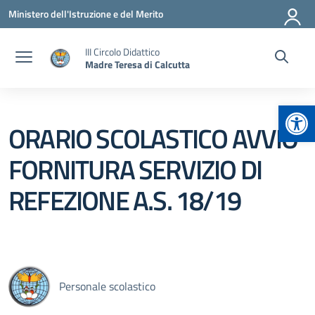
Vai ai contenuti
Vai al menu di navigazione
Vai al footer
Ministero dell'Istruzione e del Merito
III Circolo Didattico
Madre Teresa di Calcutta
Apr
ORARIO SCOLASTICO AVVIO
FORNITURA SERVIZIO DI
REFEZIONE A.S. 18/19
Personale scolastico