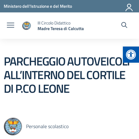
Vai ai contenuti
Vai al menu di navigazione
Vai al footer
Ministero dell'Istruzione e del Merito
III Circolo Didattico
Madre Teresa di Calcutta
Apr
PARCHEGGIO AUTOVEICOLI
ALL’INTERNO DEL CORTILE
DI P.CO LEONE
Personale scolastico