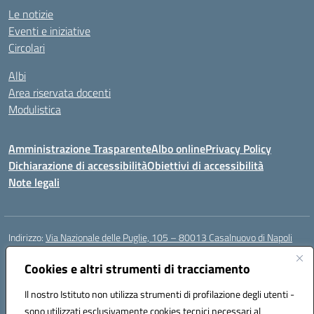
Le notizie
Eventi e iniziative
Circolari
Albi
Area riservata docenti
Modulistica
Amministrazione Trasparente
Albo online
Privacy Policy
Dichiarazione di accessibilità
Obiettivi di accessibilità
Note legali
Indirizzo:
Via Nazionale delle Puglie, 105 – 80013 Casalnuovo di Napoli
Centralino:
Tel. 081.5224760 – Fax 081.5226896
Email:
Cookies e altri strumenti di tracciamento
naee32300a@istruzione.it
Posta elettronica certificata (PEC):
naee32300a@pec.istruzione.it
Il nostro Istituto non utilizza strumenti di profilazione degli utenti -
Codice fiscale: 93007720639
sono utilizzati esclusivamente cookies tecnici necessari al