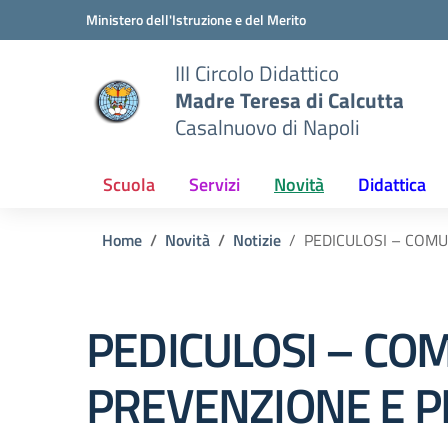
Vai ai contenuti
Vai al menu di navigazione
Vai al footer
Ministero dell'Istruzione e del Merito
III Circolo Didattico
Madre Teresa di Calcutta
Casalnuovo di Napoli
Scuola
Servizi
Novità
Didattica
Home
Novità
Notizie
PEDICULOSI – COMU
PEDICULOSI – CO
PREVENZIONE E P