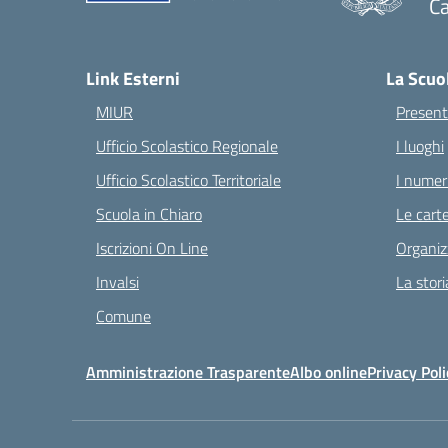
Ca
— 
Link Esterni
La Scuo
MIUR
Present
Ufficio Scolastico Regionale
I luoghi
Ufficio Scolastico Territoriale
I numeri
Scuola in Chiaro
Le carte
Iscrizioni On Line
Organiz
Invalsi
La stori
Comune
Amministrazione Trasparente
Albo online
Privacy Poli