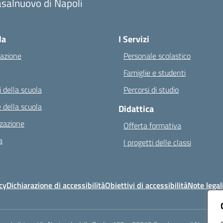
salnuovo di Napoli
Visita la pagina iniziale della scuola
la
I Servizi
azione
Personale scolastico
Famiglie e studenti
 della scuola
Percorsi di studio
 della scuola
Didattica
zazione
Offerta formativa
a
I progetti delle classi
cy
Dichiarazione di accessibilità
Obiettivi di accessibilità
Note legal