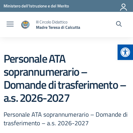
Vai ai contenuti
Vai al menu di navigazione
Vai al footer
Ministero dell'Istruzione e del Merito
III Circolo Didattico
Madre Teresa di Calcutta
Apr
Personale ATA
soprannumerario –
Domande di trasferimento –
a.s. 2026-2027
Personale ATA soprannumerario – Domande di
trasferimento – a.s. 2026-2027