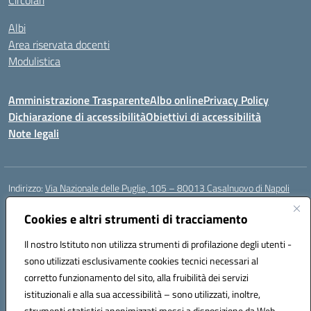
Circolari
Albi
Area riservata docenti
Modulistica
Amministrazione Trasparente
Albo online
Privacy Policy
Dichiarazione di accessibilità
Obiettivi di accessibilità
Note legali
Indirizzo:
Via Nazionale delle Puglie, 105 – 80013 Casalnuovo di Napoli
Centralino:
Tel. 081.5224760 – Fax 081.5226896
Email:
Cookies e altri strumenti di tracciamento
naee32300a@istruzione.it
Posta elettronica certificata (PEC):
naee32300a@pec.istruzione.it
Il nostro Istituto non utilizza strumenti di profilazione degli utenti -
Codice fiscale: 93007720639
sono utilizzati esclusivamente cookies tecnici necessari al
Codice meccanografico:
NAEE32300A
corretto funzionamento del sito, alla fruibilità dei servizi
Codice unico di fatturazione (CUF): UFDMFG
istituzionali e alla sua accessibilità – sono utilizzati, inoltre,
strumenti statistici anonimizzati messi a disposizione da Web