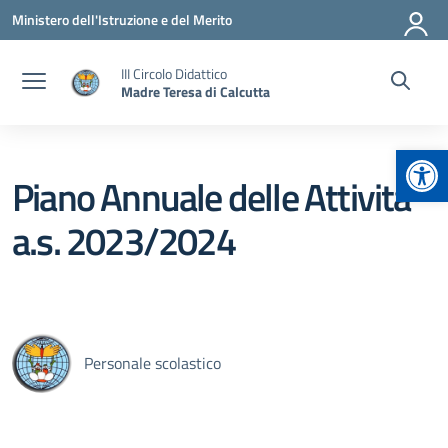
Vai ai contenuti
Vai al menu di navigazione
Vai al footer
Ministero dell'Istruzione e del Merito
III Circolo Didattico
Madre Teresa di Calcutta
Apr
Piano Annuale delle Attività
a.s. 2023/2024
Personale scolastico