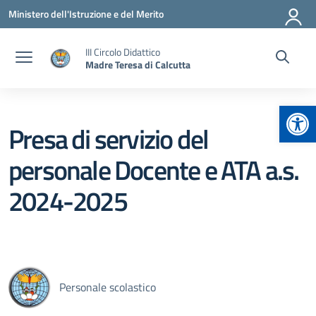
Vai ai contenuti
Vai al menu di navigazione
Vai al footer
Ministero dell'Istruzione e del Merito
III Circolo Didattico
Madre Teresa di Calcutta
Apr
Presa di servizio del
personale Docente e ATA a.s.
2024-2025
Personale scolastico