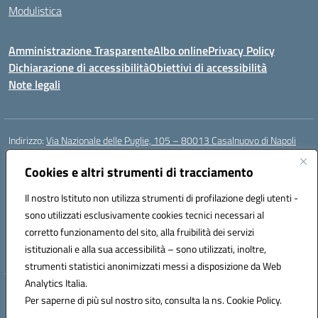
Modulistica
Amministrazione Trasparente
Albo online
Privacy Policy
Dichiarazione di accessibilità
Obiettivi di accessibilità
Note legali
Indirizzo:
Via Nazionale delle Puglie, 105 – 80013 Casalnuovo di Napoli
Centralino:
Tel. 081.5224760 – Fax 081.5226896
Email:
Cookies e altri strumenti di tracciamento
naee32300a@istruzione.it
Posta elettronica certificata (PEC):
naee32300a@pec.istruzione.it
Il nostro Istituto non utilizza strumenti di profilazione degli utenti -
Codice fiscale: 93007720639
sono utilizzati esclusivamente cookies tecnici necessari al
Codice meccanografico:
NAEE32300A
corretto funzionamento del sito, alla fruibilità dei servizi
Codice unico di fatturazione (CUF): UFDMFG
istituzionali e alla sua accessibilità – sono utilizzati, inoltre,
strumenti statistici anonimizzati messi a disposizione da Web
Analytics Italia.
Hosting & Powered by 3D Solution S.r.l.
Per saperne di più sul nostro sito, consulta la ns. Cookie Policy.
Concept & Design by Designers Italia