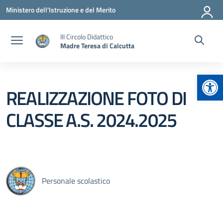
Vai ai contenuti
Vai al menu di navigazione
Vai al footer
Ministero dell'Istruzione e del Merito
III Circolo Didattico
Madre Teresa di Calcutta
Apr
REALIZZAZIONE FOTO DI
CLASSE A.S. 2024.2025
Personale scolastico