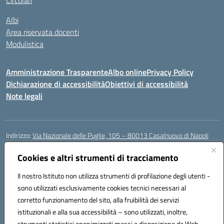
Circolari
Albi
Area riservata docenti
Modulistica
Amministrazione Trasparente
Albo online
Privacy Policy
Dichiarazione di accessibilità
Obiettivi di accessibilità
Note legali
Indirizzo:
Via Nazionale delle Puglie, 105 – 80013 Casalnuovo di Napoli
Centralino:
Tel. 081.5224760 – Fax 081.5226896
Email:
Cookies e altri strumenti di tracciamento
naee32300a@istruzione.it
Posta elettronica certificata (PEC):
naee32300a@pec.istruzione.it
Il nostro Istituto non utilizza strumenti di profilazione degli utenti -
Codice fiscale: 93007720639
sono utilizzati esclusivamente cookies tecnici necessari al
Codice meccanografico:
NAEE32300A
corretto funzionamento del sito, alla fruibilità dei servizi
Codice unico di fatturazione (CUF): UFDMFG
istituzionali e alla sua accessibilità – sono utilizzati, inoltre,
strumenti statistici anonimizzati messi a disposizione da Web