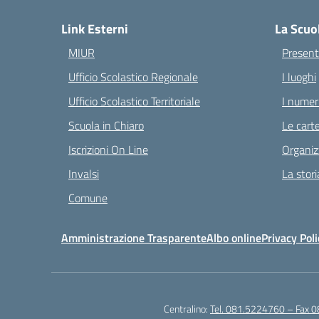
Link Esterni
La Scuo
MIUR
Present
Ufficio Scolastico Regionale
I luoghi
Ufficio Scolastico Territoriale
I numeri
Scuola in Chiaro
Le carte
Iscrizioni On Line
Organiz
Invalsi
La stori
Comune
Amministrazione Trasparente
Albo online
Privacy Poli
Centralino:
Tel. 081.5224760 – Fax 