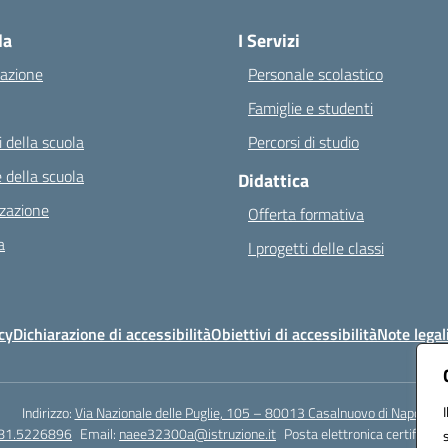
la
I Servizi
azione
Personale scolastico
Famiglie e studenti
 della scuola
Percorsi di studio
 della scuola
Didattica
zazione
Offerta formativa
a
I progetti delle classi
cy
Dichiarazione di accessibilità
Obiettivi di accessibilità
Note legal
Indirizzo:
Via Nazionale delle Puglie, 105 – 80013 Casalnuovo di Napoli
081.5226896
Email:
naee32300a@istruzione.it
Posta elettronica certificata