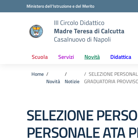
Vai ai contenuti
Vai al menu di navigazione
Vai al footer
Ministero dell'Istruzione e del Merito
III Circolo Didattico
Madre Teresa di Calcutta
Casalnuovo di Napoli
Scuola
Servizi
Novità
Didattica
Home
SELEZIONE PERSONAL
Novità
Notizie
GRADUATORIA PROVVIS
SELEZIONE PERS
PERSONALE ATA P