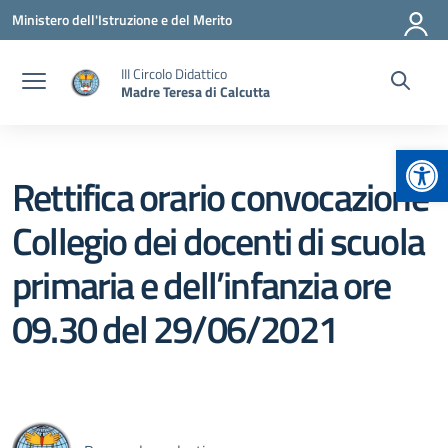
Vai ai contenuti
Vai al menu di navigazione
Vai al footer
Ministero dell'Istruzione e del Merito
III Circolo Didattico
Madre Teresa di Calcutta
Apr
Rettifica orario convocazione
Collegio dei docenti di scuola
primaria e dell’infanzia ore
09.30 del 29/06/2021