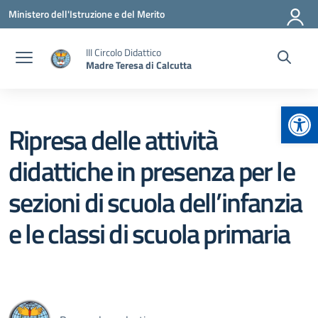
Vai ai contenuti
Vai al menu di navigazione
Vai al footer
Ministero dell'Istruzione e del Merito
III Circolo Didattico
Madre Teresa di Calcutta
Apr
Ripresa delle attività
didattiche in presenza per le
sezioni di scuola dell’infanzia
e le classi di scuola primaria