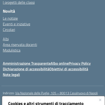
I progetti delle classi
Novità
Le notizie
Eventi e iniziative
Circolari
Albi
Area riservata docenti
Modulistica
Amministrazione Trasparente
Albo online
Privacy Policy
Dichiarazione di accessibilità
Obiettivi di accessibilità
Note legali
Indirizzo:
Via Nazionale delle Puglie, 105 – 80013 Casalnuovo di Napoli
Centralino:
Tel. 081.5224760 – Fax 081.5226896
Email:
Cookies e altri strumenti di tracciamento
naee32300a@istruzione.it