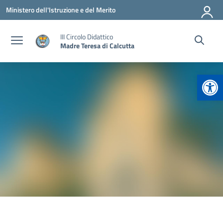
Vai ai contenuti
Vai al menu di navigazione
Vai al footer
Ministero dell'Istruzione e del Merito
III Circolo Didattico
Madre Teresa di Calcutta
Apr