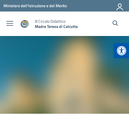
Vai ai contenuti
Vai al menu di navigazione
Vai al footer
Ministero dell'Istruzione e del Merito
III Circolo Didattico
Madre Teresa di Calcutta
Apr