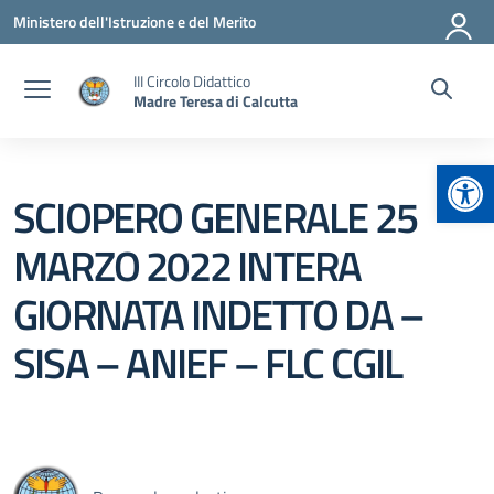
Vai ai contenuti
Vai al menu di navigazione
Vai al footer
Ministero dell'Istruzione e del Merito
III Circolo Didattico
Madre Teresa di Calcutta
Apr
SCIOPERO GENERALE 25
MARZO 2022 INTERA
GIORNATA INDETTO DA –
SISA – ANIEF – FLC CGIL