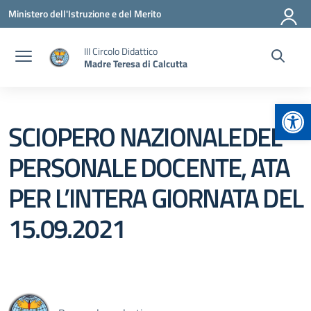
Vai ai contenuti
Vai al menu di navigazione
Vai al footer
Ministero dell'Istruzione e del Merito
III Circolo Didattico
Madre Teresa di Calcutta
Apr
SCIOPERO NAZIONALEDEL
PERSONALE DOCENTE, ATA
PER L’INTERA GIORNATA DEL
15.09.2021