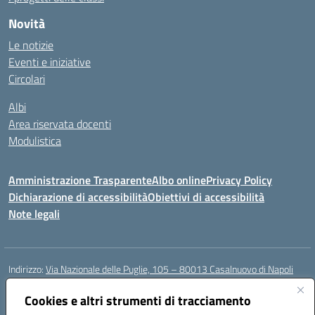
Novità
Le notizie
Eventi e iniziative
Circolari
Albi
Area riservata docenti
Modulistica
Amministrazione Trasparente
Albo online
Privacy Policy
Dichiarazione di accessibilità
Obiettivi di accessibilità
Note legali
Indirizzo:
Via Nazionale delle Puglie, 105 – 80013 Casalnuovo di Napoli
Centralino:
Tel. 081.5224760 – Fax 081.5226896
Email:
Cookies e altri strumenti di tracciamento
naee32300a@istruzione.it
Posta elettronica certificata (PEC):
naee32300a@pec.istruzione.it